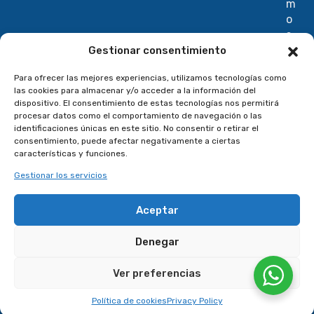
m
o
s
I
Gestionar consentimiento
n
Para ofrecer las mejores experiencias, utilizamos tecnologías como
t
las cookies para almacenar y/o acceder a la información del
e
dispositivo. El consentimiento de estas tecnologías nos permitirá
r
procesar datos como el comportamiento de navegación o las
n
identificaciones únicas en este sitio. No consentir o retirar el
consentimiento, puede afectar negativamente a ciertas
a
características y funciones.
c
i
Gestionar los servicios
o
n
Aceptar
a
l
Denegar
e
s
Ver preferencias
Política de cookies
Privacy Policy