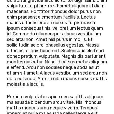
Curabitur gravida arcu ac tortor dignissim. Diam
vulputate ut pharetra sit amet aliquam id diam
maecenas. Porttitor rhoncus dolor purus non
enim praesent elementum facilisis. Lectus
mauris ultrices eros in cursus turpis massa.
Ipsum consequat nisl vel pretium lectus quam
id. Commodo ullamcorper a lacus vestibulum
sed arcu non. Amet nisl purus in mollis. Et
sollicitudin ac orci phasellus egestas. Massa
ultricies mi quis hendrerit. Scelerisque eleifend
donec pretium vulputate. Magnis dis parturient
montes nascetur. Nunc id cursus metus aliquam
eleifend. Arcu non sodales neque sodales ut
etiam sit amet. A lacus vestibulum sed arcu non
odio euismod. Ante in nibh mauris cursus mattis
molestie a iaculis.
Pretium vulputate sapien nec sagittis aliquam
malesuada bibendum arcu vitae. Nisl rhoncus
mattis rhoncus urna neque viverra. Tempus
imperdiet nulla malesuada pellentesque elit.