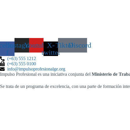
cebook-
Instagram
Youtube
X-
Tiktok
Discord
f
twitter
(+63) 555 1212
(+63) 555 0100
info@impulsoprofesionalge.org
Impulso Profesional es una iniciativa conjunta del
Ministerio de Trab
Se trata de un programa de excelencia, con una parte de formación int
Inicio
Ofertas