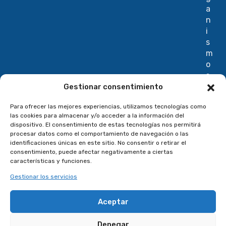
a
n
i
s
m
o
s
I
Gestionar consentimiento
n
Para ofrecer las mejores experiencias, utilizamos tecnologías como
t
las cookies para almacenar y/o acceder a la información del
e
dispositivo. El consentimiento de estas tecnologías nos permitirá
r
procesar datos como el comportamiento de navegación o las
n
identificaciones únicas en este sitio. No consentir o retirar el
consentimiento, puede afectar negativamente a ciertas
a
características y funciones.
c
i
Gestionar los servicios
o
n
Aceptar
a
l
Denegar