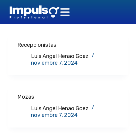
S
a
Empresa
Anda China
l
t
a
r
Recepcionistas
a
l
Luis Angel Henao Goez
c
noviembre 7, 2024
o
n
t
e
n
Mozas
i
d
Luis Angel Henao Goez
o
noviembre 7, 2024