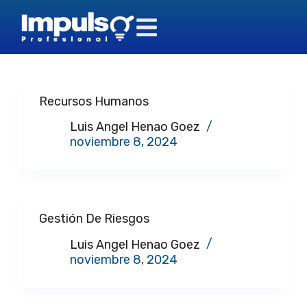
S
a
Empresa
Bange
l
t
a
r
Recursos Humanos
a
l
Luis Angel Henao Goez
c
noviembre 8, 2024
o
n
t
e
n
Gestión De Riesgos
i
d
Luis Angel Henao Goez
o
noviembre 8, 2024