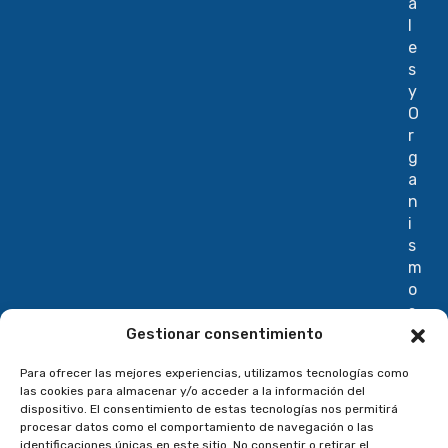
a
l
e
s
y
O
r
g
a
n
i
s
m
o
s
I
Gestionar consentimiento
n
Para ofrecer las mejores experiencias, utilizamos tecnologías como
t
las cookies para almacenar y/o acceder a la información del
e
dispositivo. El consentimiento de estas tecnologías nos permitirá
r
procesar datos como el comportamiento de navegación o las
n
identificaciones únicas en este sitio. No consentir o retirar el