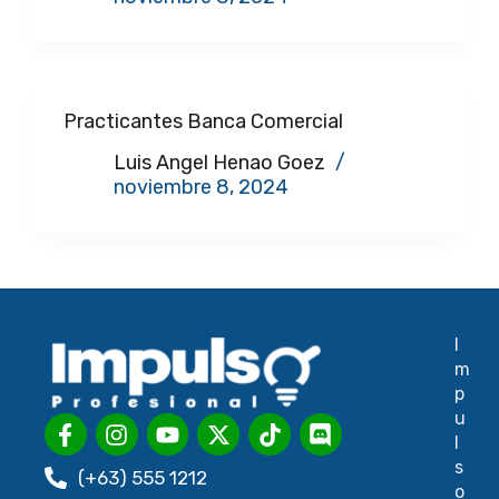
Practicantes Banca Comercial
Luis Angel Henao Goez
noviembre 8, 2024
I
m
p
u
l
s
(+63) 555 1212
o